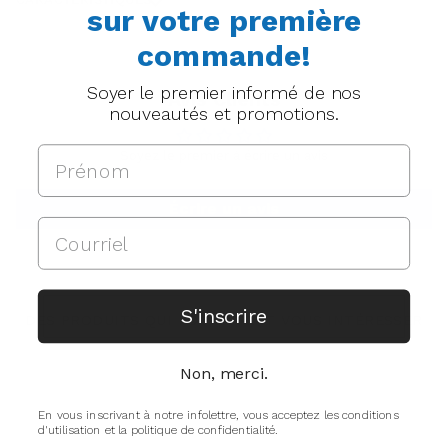
sur votre première
commande!
Soyer le premier informé de nos
Avis Clients
nouveautés et promotions.
Soyez le premier à écrire un avis
Écrire un avis
S'inscrire
DES PRODUITS QUI POURRAIENT VOUS INTÉRESSER
Non, merci.
En vous inscrivant à notre infolettre, vous acceptez les conditions
d'utilisation et la politique de confidentialité.