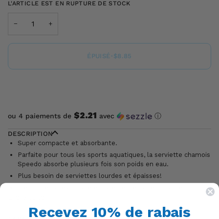
L'ARTICLE EST EN RUPTURE DE STOCK
−
+
ÉPUISÉ
•
$8.85
ACHETER MAINTENANT
$2.21
ou 4 paiements de
avec
ⓘ
DESCRIPTION
Super compacte et absorbante.
Parfaite pour tous les sports aquatiques, la serviette chamois
Speedo absorbe plusieurs fois son poids en eau.
Plus besoin de serviettes lourdes et épaisses!
Bien rincer à l'eau claire et faire sécher après chaque
Lire la suite
Recevez 10% de rabais
CARACTÉRISTIQUES