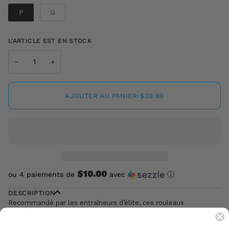
Taille
P
G
L'ARTICLE EST EN STOCK
−
+
AJOUTER AU PANIER
•
$39.99
$10.00
ou 4 paiements de
avec
ⓘ
DESCRIPTION
Recommandé par les entraîneurs d’élite, ces rouleaux
d’entraînement haut de gamme sont faits de mousse EVA
thermoscellée. Dotés d’une durée de vie hors pair, ils offrent