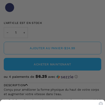
Couleur
L'ARTICLE EST EN STOCK
−
+
AJOUTER AU PANIER
•
$24.99
ACHETER MAINTENANT
$6.25
ou 4 paiements de
avec
ⓘ
DESCRIPTION
Conçu pour améliorer la forme physique du haut de votre corps
et augmenter votre vitesse dans l'eau.
Le Pull Buoy Speedo est l'accessoire d'entraînement essentiel à
tous les nageurs, il sépare le haut du corps pour vous permettre