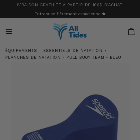
Passer
LIVRAISON GRATUITE À PARTIR DE 100$ D'ACHAT !
au
Entreprise fièrement canadienne 🍁
contenu
Pa
ÉQUIPEMENTS
›
ESSENTIELS DE NATATION
›
PLANCHES DE NATATION
›
PULL BUOY TEAM - BLEU