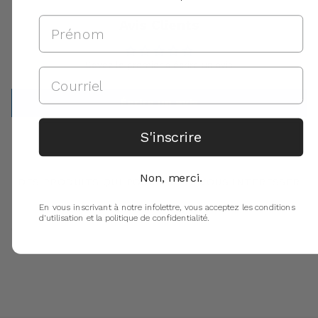
Avis Clients
Soyez le premier à écrire un avis
Écrire un avis
S'inscrire
Non, merci.
DES PRODUITS QUI POURRAIENT VOUS INTÉRESSER
En vous inscrivant à notre infolettre, vous acceptez les conditions
d'utilisation et la politique de confidentialité.