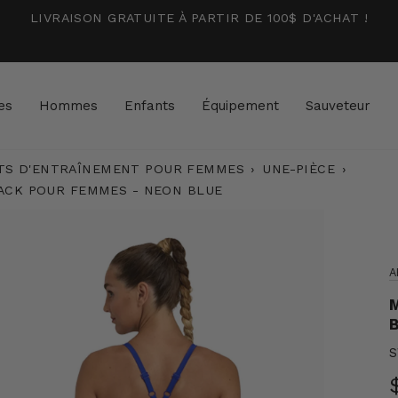
LIVRAISON GRATUITE À PARTIR DE 100$ D'ACHAT !
es
Hommes
Enfants
Équipement
Sauveteur
TS D'ENTRAÎNEMENT POUR FEMMES
›
UNE-PIÈCE
›
BACK POUR FEMMES - NEON BLUE
A
M
B
S