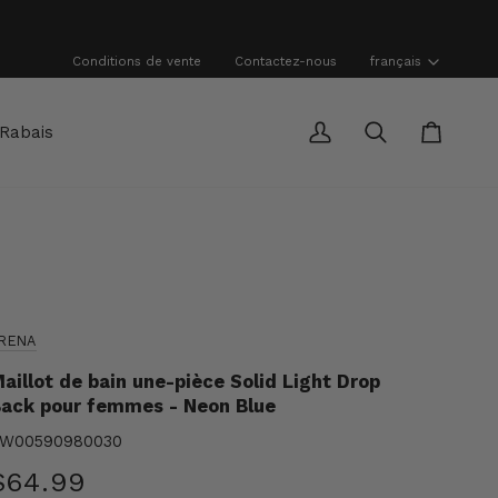
Langue
Conditions de vente
Contactez-nous
français
Rabais
Mon
Recherche
Panier
compte
RENA
aillot de bain une-pièce Solid Light Drop
ack pour femmes - Neon Blue
W00590980030
$64.99