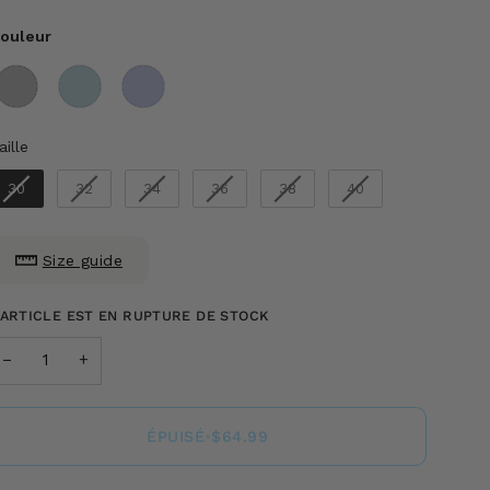
ouleur
ouleur
aille
aille
30
32
34
36
38
40
Size guide
'ARTICLE EST EN RUPTURE DE STOCK
−
+
ÉPUISÉ
•
$64.99