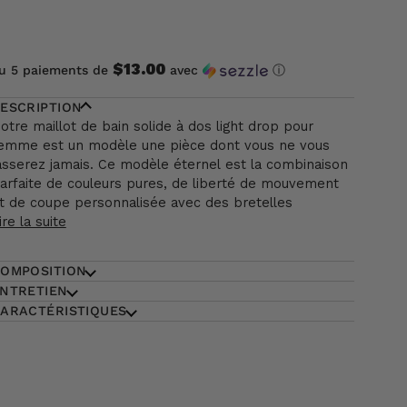
ACHETER MAINTENANT
$13.00
u 5 paiements de
avec
ⓘ
ESCRIPTION
otre maillot de bain solide à dos light drop pour
emme est un modèle une pièce dont vous ne vous
asserez jamais. Ce modèle éternel est la combinaison
arfaite de couleurs pures, de liberté de mouvement
t de coupe personnalisée avec des bretelles
ire la suite
OMPOSITION
NTRETIEN
ARACTÉRISTIQUES