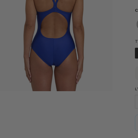
C
C
T
T
L