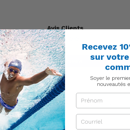
Avis Clients
Recevez 10
Soyez le premier à écrire un avis
sur votr
Write a review
comm
Soyer le premie
nouveautés e
DES PRODUITS QUI POURRAIENT VOUS INTÉRESSER