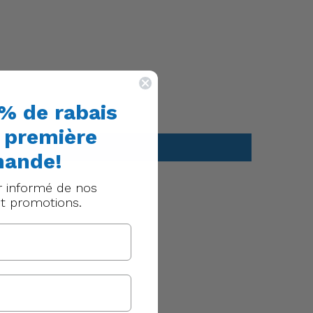
% de rabais
e première
ande!
r informé de nos
t promotions.