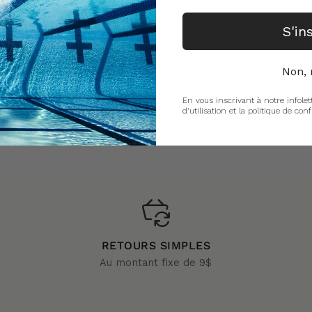
S'in
Non, 
En vous inscrivant à notre infolet
d'utilisation et la politique de conf
RETOURS SIMPLES
Au montant fixe de 9$