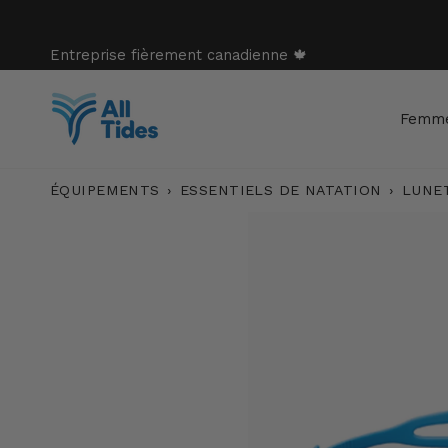
Passer
au
contenu
Entreprise fièrement canadienne 🍁
Femm
ÉQUIPEMENTS
›
ESSENTIELS DE NATATION
›
LUNE