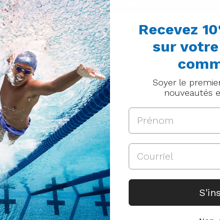
Écrire un avis
Recevez 10
sur votr
comm
DES PRODUITS QUI POURRAIENT VOUS INTÉRESSER
Soyer le premie
nouveautés e
S'in