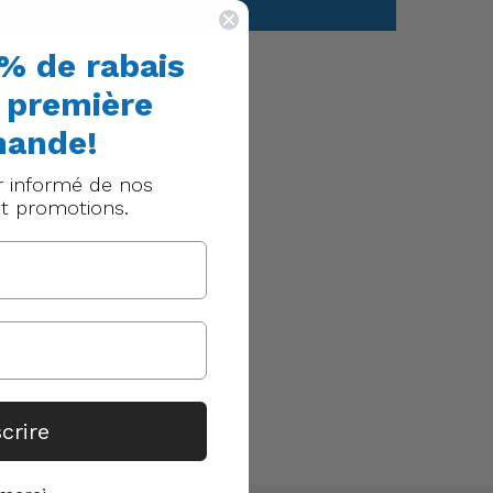
% de rabais
e première
ande!
r informé de nos
t promotions.
scrire