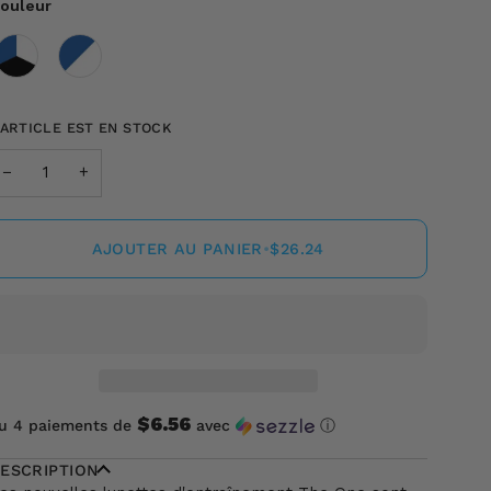
ouleur
ouleur
'ARTICLE EST EN STOCK
−
+
AJOUTER AU PANIER
•
$26.24
$6.56
u 4 paiements de
avec
ⓘ
ESCRIPTION