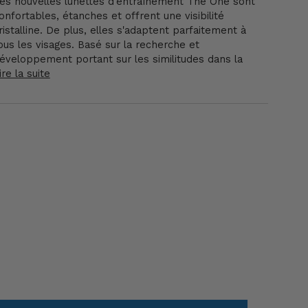
es nouvelles lunettes d'entraînement The One sont
onfortables, étanches et offrent une visibilité
ristalline. De plus, elles s'adaptent parfaitement à
ous les visages. Basé sur la recherche et
éveloppement portant sur les similitudes dans la
ire la suite