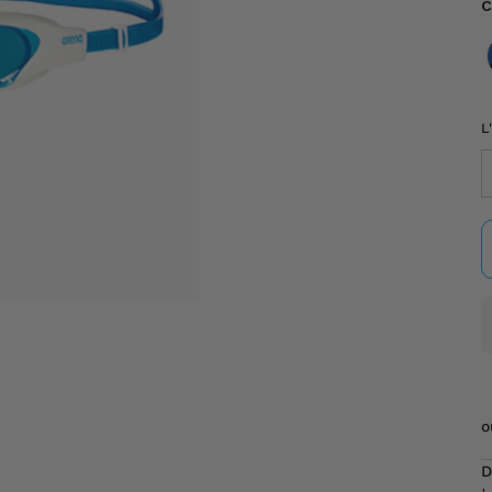
C
C
L
o
D