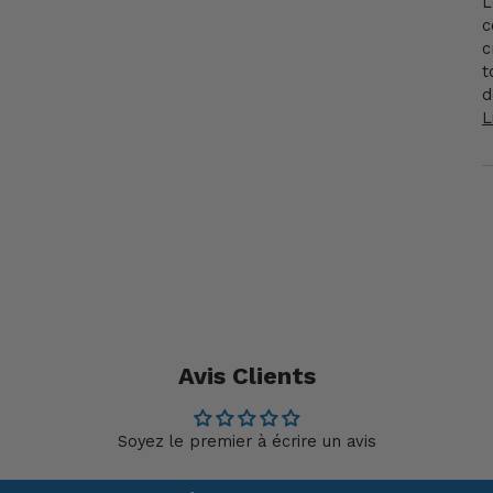
L
c
c
t
d
L
Avis Clients
Soyez le premier à écrire un avis