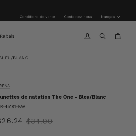
Langue
Conditions de vente
Contactez-nous
français
Rabais
Mon
Recherche
Panier
compte
 BLEU/BLANC
RENA
unettes de natation The One - Bleu/Blanc
R-45181-BW
$26.24
$34.99