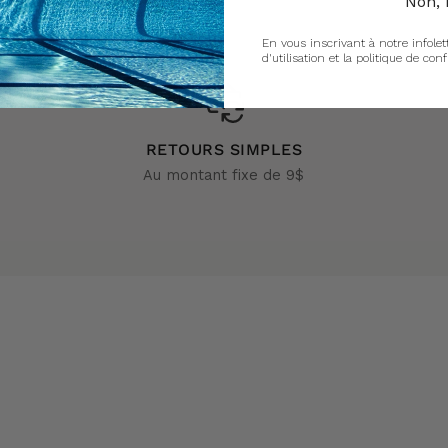
Non, 
En vous inscrivant à notre infolet
d'utilisation et la politique de conf
RETOURS SIMPLES
Au montant fixe de 9$