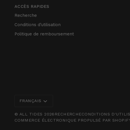
ACCÈS RAPIDES
Recherche
Conditions d'utilisation
Politique de remboursement
Langue
FRANÇAIS
©
ALL TIDES
2026
RECHERCHE
CONDITIONS D'UTILI
COMMERCE ÉLECTRONIQUE PROPULSÉ PAR SHOPIF