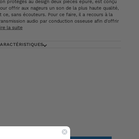
on protégés au design deux pièces épuré, est conçu
our offrir aux nageurs un son de la plus haute qualité,
t ce, sans écouteurs. Pour ce faire, il a recours à la
ransmission audio par conduction osseuse afin d'offrir
ire la suite
ARACTÉRISTIQUES