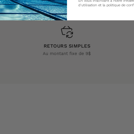
En vous inscrivant à notre infolet
d'utilisation et la politique de conf
RETOURS SIMPLES
Au montant fixe de 9$