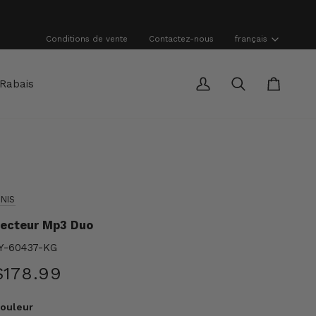
Langue
Conditions de vente
Contactez-nous
français
Rabais
Mon
Recherche
Panier
compte
INIS
ecteur Mp3 Duo
Y-60437-KG
$178.99
ouleur