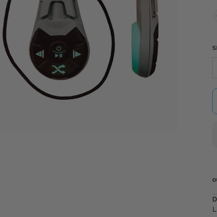
C
S
o
D
L