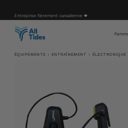
Passer
au
contenu
Entreprise fièrement canadienne 🍁
Femm
ÉQUIPEMENTS
›
ENTRAÎNEMENT
›
ÉLECTRONIQUE