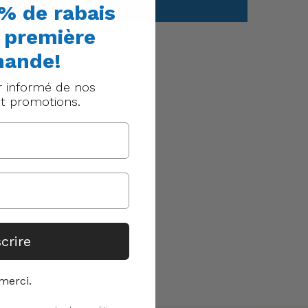
% de rabais
e première
ande!
r informé de nos
t promotions.
scrire
merci.