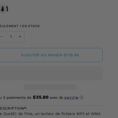
ouleur
EULEMENT
1
EN STOCK
−
+
AJOUTER AU PANIER
•
$178.99
$35.80
u 5 paiements de
avec
ⓘ
ESCRIPTION
e DuoMC de Finis, un lecteur de fichiers MP3 et WMA