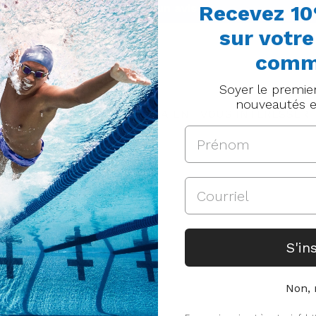
Recevez 10
Écrire un avis
sur votr
comm
Soyer le premie
nouveautés e
DES PRODUITS QUI POURRAIENT VOUS INTÉRESSER
S'in
Non, 