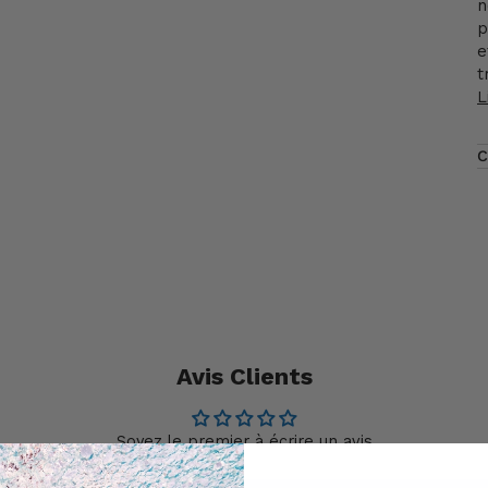
n
p
e
t
L
C
Avis Clients
Soyez le premier à écrire un avis