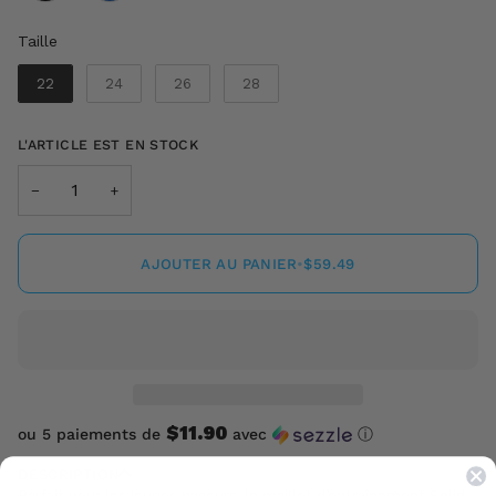
Taille
Taille
22
24
26
28
L'ARTICLE EST EN STOCK
−
+
AJOUTER AU PANIER
•
$59.49
$11.90
ou 5 paiements de
avec
ⓘ
DESCRIPTION
Parfait pour les jeunes nageurs, le maillot d’entraînement Solid