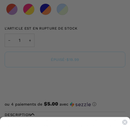
Couleur
L'ARTICLE EST EN RUPTURE DE STOCK
−
+
ÉPUISÉ
•
$19.99
$5.00
ou 4 paiements de
avec
ⓘ
DESCRIPTION
Ses 750 ml de capacité en font le compagnon d'entraînement
idéal. Design fonctionnel pour cette bouteille multi-usage, avec