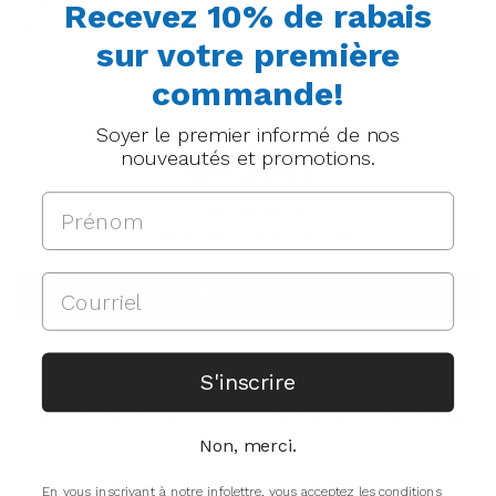
Recevez 10% de rabais
un bouchon à ouverture facile. PEBD de qualité alimentaire,
100% recyclages et compatible lave-vaisselle.
sur votre première
commande!
Soyer le premier informé de nos
nouveautés et promotions.
Avis Clients
Soyez le premier à écrire un avis
Écrire un avis
S'inscrire
DES PRODUITS QUI POURRAIENT VOUS INTÉRESSER
Non, merci.
En vous inscrivant à notre infolettre, vous acceptez les conditions