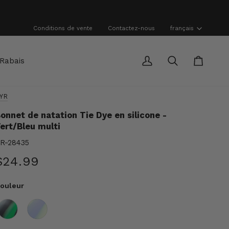
Langue
Conditions de vente
Contactez-nous
français
Rabais
Mon
Recherche
Panier
compte
YR
onnet de natation Tie Dye en silicone -
ert/Bleu multi
R-28435
$24.99
ouleur
ouleur