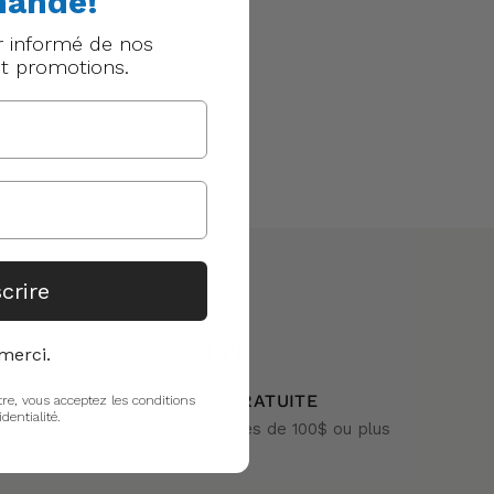
ande!
r informé de nos
t promotions.
scrire
merci.
LIVRAISON GRATUITE
tre, vous acceptez les conditions
identialité.
Sur toutes les commandes de 100$ ou plus