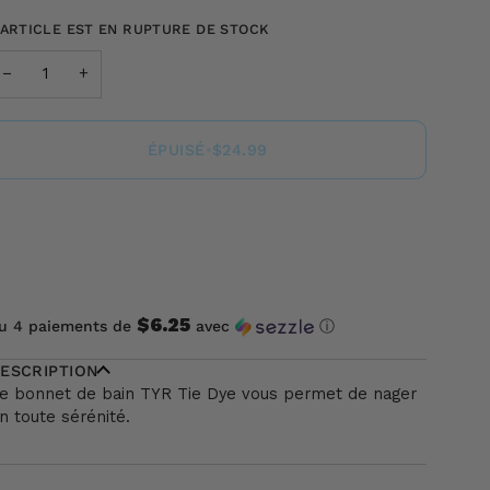
'ARTICLE EST EN RUPTURE DE STOCK
−
+
ÉPUISÉ
•
$24.99
$6.25
u 4 paiements de
avec
ⓘ
ESCRIPTION
e bonnet de bain TYR Tie Dye vous permet de nager
n toute sérénité.