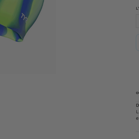
L
o
D
L
e