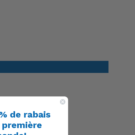
% de rabais
e première