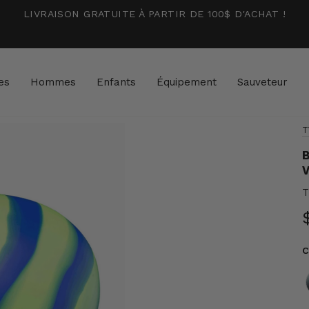
LIVRAISON GRATUITE À PARTIR DE 100$ D'ACHAT !
es
Hommes
Enfants
Équipement
Sauveteur
T
B
V
T
C
C