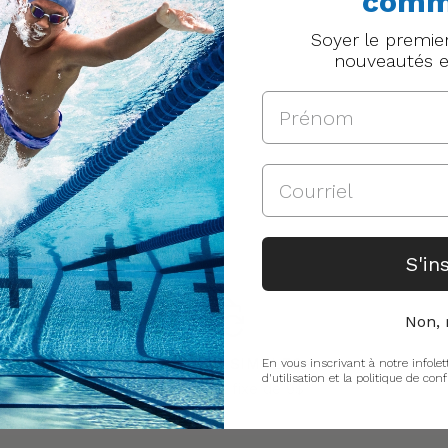
comm
Soyer le premie
nouveautés e
S'in
Non, 
RETOURS SIMPLES
En vous inscrivant à notre infolet
d'utilisation et la politique de conf
Au montant fixe de 9$