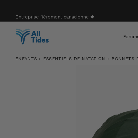
Passer
au
contenu
Entreprise fièrement canadienne 🍁
Femm
ENFANTS
›
ESSENTIELS DE NATATION
›
BONNETS 