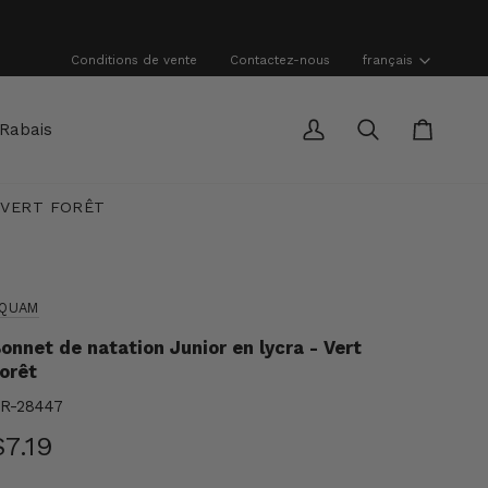
Langue
Conditions de vente
Contactez-nous
français
Rabais
Mon
Recherche
Panier
compte
 VERT FORÊT
QUAM
onnet de natation Junior en lycra - Vert
orêt
R-28447
$7.19