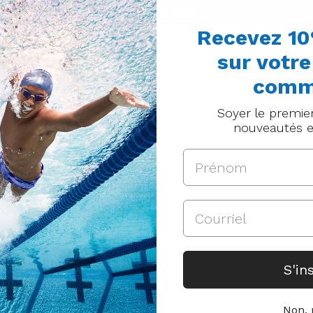
Écrire un avis
Recevez 10
sur votr
comm
Soyer le premie
DES PRODUITS QUI POURRAIENT VOUS INTÉRESSER
nouveautés e
S'in
Non, 