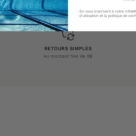
En vous inscrivant à notre infolet
d'utilisation et la politique de conf
RETOURS SIMPLES
Au montant fixe de 9$