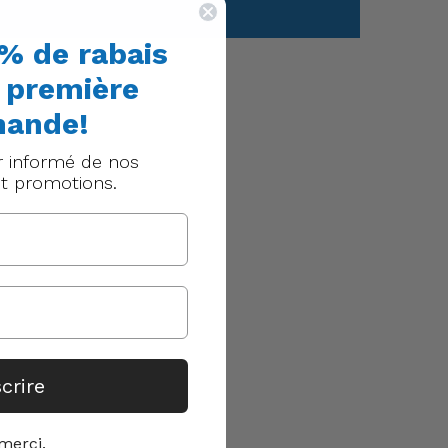
% de rabais
e première
ande!
r informé de nos
t promotions.
scrire
merci.