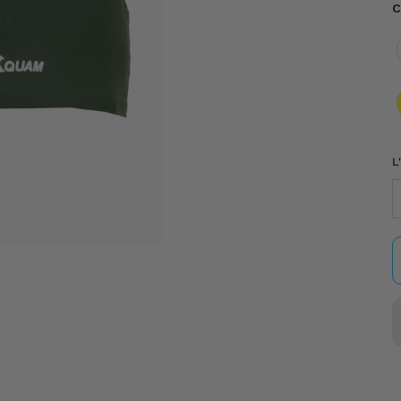
C
C
L