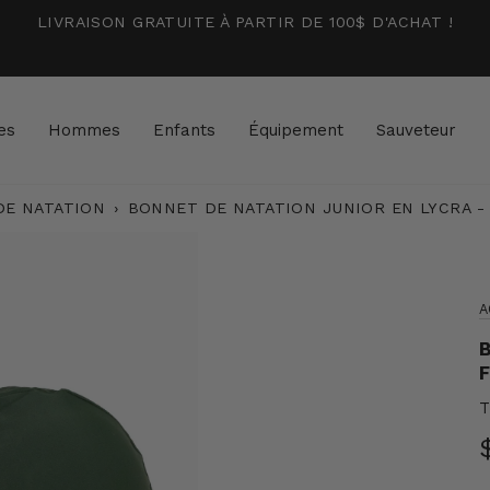
LIVRAISON GRATUITE À PARTIR DE 100$ D'ACHAT !
es
Hommes
Enfants
Équipement
Sauveteur
DE NATATION
›
BONNET DE NATATION JUNIOR EN LYCRA -
A
B
F
T