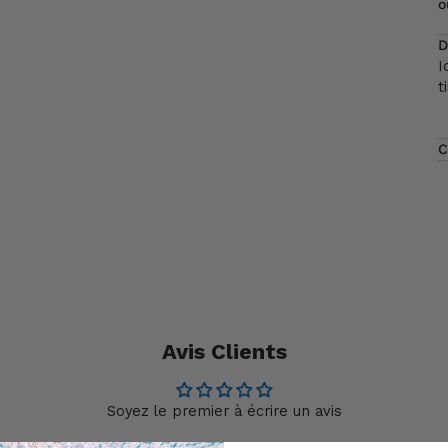
o
D
I
t
C
Avis Clients
Soyez le premier à écrire un avis