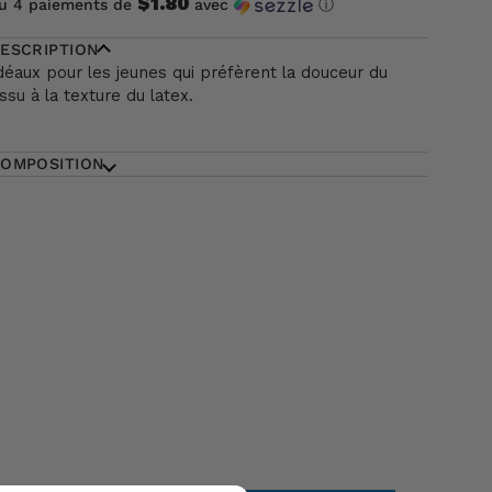
$1.80
u 4 paiements de
avec
ⓘ
ESCRIPTION
déaux pour les jeunes qui préfèrent la douceur du
issu à la texture du latex.
OMPOSITION