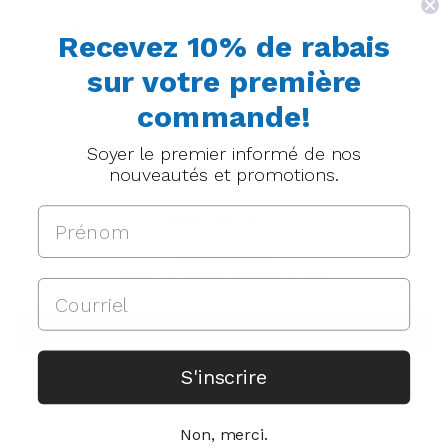
DESCRIPTION
Recevez 10% de rabais
Idéaux pour les jeunes qui préfèrent la douceur du tissu à la
texture du latex.
sur votre première
commande!
COMPOSITION
Soyer le premier informé de nos
nouveautés et promotions.
Avis Clients
Soyez le premier à écrire un avis
Write a review
S'inscrire
Non, merci.
DES PRODUITS QUI POURRAIENT VOUS INTÉRESSER