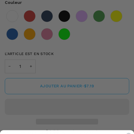
Couleur
Couleur
L'ARTICLE EST EN STOCK
−
+
AJOUTER AU PANIER
•
$7.19
$1.80
ou 4 paiements de
avec
ⓘ