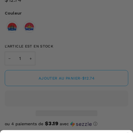
Couleur
Couleur
L'ARTICLE EST EN STOCK
−
+
AJOUTER AU PANIER
•
$12.74
$3.19
ou 4 paiements de
avec
ⓘ