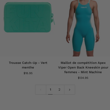
Trousse
Maillot
Trousse Catch-Up - Vert
Maillot de compétition Apex
Catch-
de
menthe
Viper Open Back Kneeskin pour
Up
compétition
femmes - Mint Machine
$18.95
-
Apex
$134.95
Vert
Viper
menthe
Open
Back
1
2
Kneeskin
pour
femmes
-