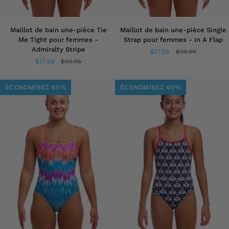
Maillot
Maillot
Maillot de bain une-pièce Tie
Maillot de bain une-pièce Single
de
de
Me Tight pour femmes -
Strap pour femmes - In A Flap
bain
bain
Admiralty Stripe
$37.58
$93.95
une-
une-
$37.58
$93.95
pièce
pièce
Tie
Single
Me
Strap
ÉCONOMISEZ 60%
ÉCONOMISEZ 60%
Tight
pour
pour
femmes
femmes
-
-
In
Admiralty
A
Stripe
Flap