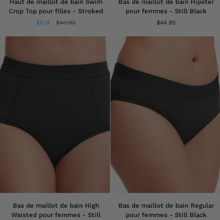
Haut de maillot de bain Swim
Bas de maillot de bain Hipster
de
de
Crop Top pour filles - Stroked
pour femmes - Still Black
maillot
maillot
$6.14
$40.95
$44.95
de
de
bain
bain
Swim
Hipster
Crop
pour
Top
femmes
pour
-
filles
Still
-
Black
Stroked
Bas
Bas
Bas de maillot de bain High
Bas de maillot de bain Regular
de
de
Waisted pour femmes - Still
pour femmes - Still Black
maillot
maillot