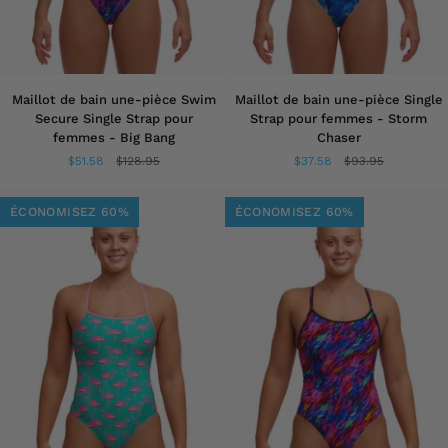
Maillot
Maillot
Maillot de bain une-pièce Swim
Maillot de bain une-pièce Single
de
de
Secure Single Strap pour
Strap pour femmes - Storm
bain
bain
femmes - Big Bang
Chaser
une-
une-
$51.58
$128.95
$37.58
$93.95
pièce
pièce
Swim
Single
Secure
Strap
ÉCONOMISEZ 60%
ÉCONOMISEZ 60%
Single
pour
Strap
femmes
pour
-
femmes
Storm
-
Chaser
Big
Bang