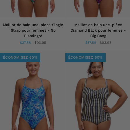
Maillot
Maillot
Maillot de bain une-pièce Single
Maillot de bain une-pièce
de
de
Strap pour femmes - Go
Diamond Back pour femmes -
bain
bain
Flamingo!
Big Bang
une-
une-
$37.58
$93.95
$37.58
$93.95
pièce
pièce
Single
Diamond
Strap
Back
ÉCONOMISEZ 60%
ÉCONOMISEZ 60%
pour
pour
femmes
femmes
-
-
Go
Big
Flamingo!
Bang