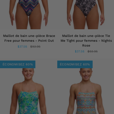
Maillot
Maillot
Maillot de bain une-pièce Brace
Maillot de bain une-pièce Tie
de
de
Free pour femmes - Point Out
Me Tight pour femmes - Nights
bain
bain
Rose
$37.58
$93.95
une-
une-
$37.58
$93.95
pièce
pièce
Brace
Tie
Free
Me
ÉCONOMISEZ 60%
ÉCONOMISEZ 60%
pour
Tight
femmes
pour
-
femmes
Point
-
Out
Nights
Rose