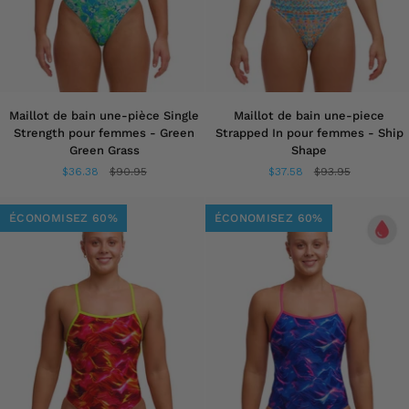
Maillot
Maillot
Maillot de bain une-pièce Single
Maillot de bain une-piece
de
de
Strength pour femmes - Green
Strapped In pour femmes - Ship
bain
bain
Green Grass
Shape
une-
une-
$36.38
$90.95
$37.58
$93.95
pièce
piece
Single
Strapped
Strength
In
ÉCONOMISEZ 60%
ÉCONOMISEZ 60%
pour
pour
femmes
femmes
-
-
Green
Ship
Green
Shape
Grass