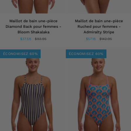
Maillot
Maillot
Maillot de bain une-pièce
Maillot de bain une-pièce
de
de
Diamond Back pour femmes -
Ruched pour femmes -
bain
bain
Bloom Shakalaka
Admiralty Stripe
une-
une-
$37.58
$93.95
$57.18
$142.95
pièce
pièce
Diamond
Ruched
Back
pour
ÉCONOMISEZ 60%
ÉCONOMISEZ 60%
pour
femmes
femmes
-
-
Admiralty
Bloom
Stripe
Shakalaka