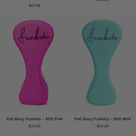
de
une-
$87.95
bain
pièce
Scoop
Sky
Neck
Hi
Tankini
pour
pour
femmes
femmes
-
-
Still
Acacia
Black
Rose
Pull
Pull
Pull Buoy Funkita - Still Pink
Pull Buoy Funkita - Still Mint
Buoy
Buoy
$20.65
$20.65
Funkita
Funkita
-
-