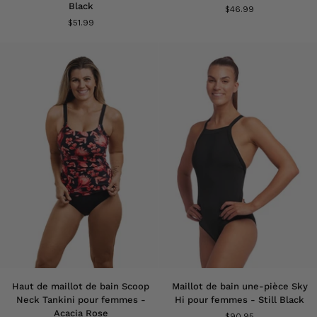
Black
$46.99
de
de
$51.99
bain
bain
High
Regular
Waisted
pour
pour
femmes
femmes
-
-
Still
Still
Black
Black
Haut
Maillot
Haut de maillot de bain Scoop
Maillot de bain une-pièce Sky
de
de
Neck Tankini pour femmes -
Hi pour femmes - Still Black
maillot
bain
Acacia Rose
$90.95