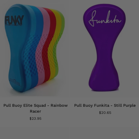
Still
Still
Pink
Mint
Pull
Pull
Pull Buoy Elite Squad - Rainbow
Pull Buoy Funkita - Still Purple
Buoy
Buoy
Racer
$20.65
Elite
Funkita
$23.95
Squad
-
-
Still
Rainbow
Purple
Racer