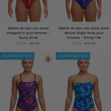
Maillot
Maillot
Maillot de bain une-piece
Maillot de bain une-pièce Swim
de
de
Strapped In pour femmes -
Secure Single Strap pour
bain
bain
Saucy Sonar
femmes - Rising Tide
une-
une-
$37.58
$93.95
$51.58
$128.95
piece
pièce
Strapped
Swim
In
Secure
ÉCONOMISEZ 60%
ÉCONOMISEZ 60%
pour
Single
femmes
Strap
-
pour
Saucy
femmes
Sonar
-
Rising
Tide