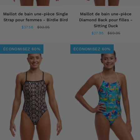
Maillot
Maillot
Maillot de bain une-pièce Single
Maillot de bain une-pièce
de
de
Strap pour femmes - Birdie Bird
Diamond Back pour filles -
bain
bain
Sitting Duck
$37.58
$93.95
une-
une-
$27.98
$69.95
pièce
pièce
Single
Diamond
Strap
Back
ÉCONOMISEZ 60%
ÉCONOMISEZ 60%
pour
pour
femmes
filles
-
-
Birdie
Sitting
Bird
Duck