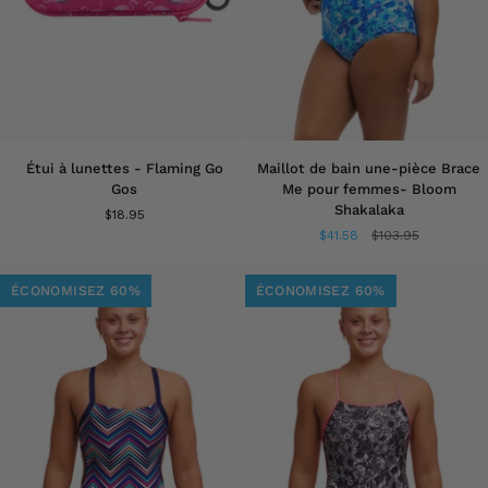
Étui
Maillot
Étui à lunettes - Flaming Go
Maillot de bain une-pièce Brace
à
de
Gos
Me pour femmes- Bloom
lunettes
bain
Shakalaka
$18.95
-
une-
$41.58
$103.95
Flaming
pièce
Go
Brace
Gos
Me
ÉCONOMISEZ 60%
ÉCONOMISEZ 60%
pour
femmes-
Bloom
Shakalaka