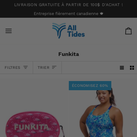
Passer
LIVRAISON GRATUITE À PARTIR DE 100$ D'ACHAT !
au
Entreprise fièrement canadienne 🍁
contenu
Pa
Funkita
Trier
FILTRES
TRIER
ÉCONOMISEZ 60%